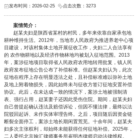
发布时间：2026-02-25
点击次数：
3273
案情简介：
赵某夫妇是陕西省某村的村民，多年来依靠自家承包地
耕种维持生活。2012年，当地市人民政府为推进养老中心项
目建设，对该村集体土地开展征收工作，夫妇二人合法享有
的 农作物耕地以及经济作物林地均被划入征地范围。2013
年，案涉征地项目取得省人民政府农用地转用批复，镇人民
政府发布征地公告公布了补偿标准。但赵某夫妇认为，此次
征地在程序上存在明显违法之处，且补偿标准难以弥补土地
及地上附着物损失，因此始终未与征收方签订征地安置补偿
协议。此后，在未达成一致的情况下，案涉土地被强制清
表、强行占用，赵某妻子还因此受伤住院。期间，赵某夫妇
自己曾提起确认违法及赔偿诉讼，但因不懂法律，最终以法
院驳回起诉、未作实体审理告终。之后，项目随后因资金链
断裂全面停工，案涉土地长期闲置荒芜。十余年间，赵某夫
妇多次主张权利，却始终未能获得任何征地补偿。2025年，
二人委托北京翰汇律师事务所崔明杰律师启动法律维权。