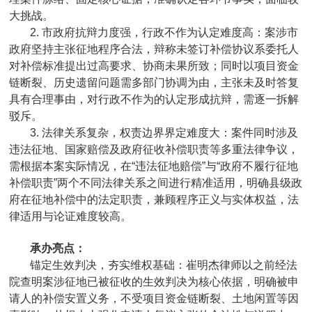
大挑战。
2. 市政府抗辩力度强，行政不作为认定难度高：案涉市
政府坚持主张征地程序合法，辩称未签订补偿协议系委托人
对补偿标准提出过高要求、协商未果所致；同时以项目资金
链断裂、历史遗留问题需多部门协调为由，主张未及时答复
具有合理事由，对行政不作为的认定形成抗辩，需逐一拆解
驳斥。
3. 法律关系复杂，权责边界界定难度大：案件同时涉及
违法征地、国家赔偿及政府征收补偿职责等多重法律争议，
需根据本案实际情况，在“违法征地赔偿”与“政府不履行征地
补偿职责”两个不同法律关系之间进行精准适用，明确县级政
府在征地补偿中的法定职责，兼顾程序正义与实体权益，法
律适用与论证难度较高。
承办亮点：
‌锚定生效判决，夯实维权基础：崔明杰律师以之前经法
院查明案涉征地已被征收的生效判决为核心依据，明确被申
请人的补偿安置义务，不受项目资金链断裂、土地闲置等因