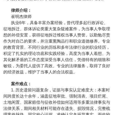
律师介绍：
崔明杰律师
执业6年，具备丰富办案经验，曾代理多起行政诉讼、
征地拆迁、群体诉讼类重大复杂疑难案件，为当事人争取理
想的补偿安置，获得征地拆迁维权当事人赞誉。以勤勉尽责
作为对自己的要求，并注重熏陶品行和职业道德修养。专业
的教育背景、不同行业的历练和多年法律行业的职业经历，
积淀了扎实的理论功底和实践经验，高度为当事人着想、为
其化解矛盾的工作态度深受当事人信任，凭借特有的细致和
敏锐，为委托人提供了高效、专业的法律服务，取得了良好
的经济效益，维护了当事人的合法权益。
案件难点：
1. 历史遗留问题复杂，证据与事实认定难度大：本案时
间跨度长达十余年，涵盖征地审批、强制清表、项目烂尾、
土地闲置、国家赔偿与征收补偿如何适用等多重法律事实与
法律关系，期间相关材料可能存在遗失、损毁情况，完整梳
理案件脉络、固定核心证据，准确认定各环节事实，面临较