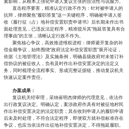
素影响，从根本上强化申请人复议主张的合法性与说服力。
直击程序要害，精准认定行政不作为：针对被申请人的
抗辩，律师聚焦“履职答复”这一关键程序，明确被申请人签
收《履行征（占）地补偿安置职责申请书》后长期未作出书
面处理意见，已违反法定程序，精准驳斥其“拖延答复具有合
理事由”的主张，清晰认定行政不作为。
聚焦核心争议，高效推进维权进程：律师避开复杂的补
偿金额争议，始终围绕“政府法定补偿安置职责”展开论证，
依据《土地管理法》及实施条例，明确县级政府对未签订补
偿协议的被征收人，负有及时作出补偿安置决定的法定义
务，同时梳理全流程事实、形成完整证据链，推动复议机关
快速认定案件责任。
办案成果：
复议机关经审理，采纳崔明杰律师的代理意见，依法作
出行政复议决定。明确认定，案涉政府作具有对被征地村民
作出补偿安置决定的法定职责；其在收到申请人的履职申请
后未及时处理，不符合法定程序，即便双方就补偿标准存在
争议，也应当依法作出征地补偿安置决定，不得拖延履职。