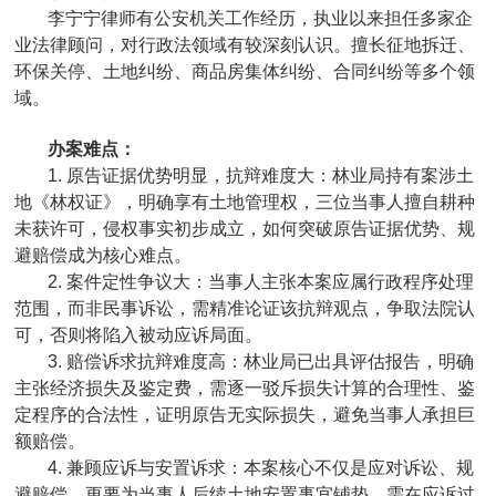
李宁宁律师有公安机关工作经历，执业以来担任多家企
业法律顾问，对行政法领域有较深刻认识。擅长征地拆迁、
环保关停、土地纠纷、商品房集体纠纷、合同纠纷等多个领
域。
办案难点：
1. 原告证据优势明显，抗辩难度大：林业局持有案涉土
地《林权证》，明确享有土地管理权，三位当事人擅自耕种
未获许可，侵权事实初步成立，如何突破原告证据优势、规
避赔偿成为核心难点。
2. 案件定性争议大：当事人主张本案应属行政程序处理
范围，而非民事诉讼，需精准论证该抗辩观点，争取法院认
可，否则将陷入被动应诉局面。
3. 赔偿诉求抗辩难度高：林业局已出具评估报告，明确
主张经济损失及鉴定费，需逐一驳斥损失计算的合理性、鉴
定程序的合法性，证明原告无实际损失，避免当事人承担巨
额赔偿。
4. 兼顾应诉与安置诉求：本案核心不仅是应对诉讼、规
避赔偿，更要为当事人后续土地安置事宜铺垫，需在应诉过