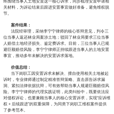
终围绕当事人土地安置这一核心诉求，同步梳理安置申请相
关材料，为诉讼结束后跟进安置事宜做好准备，避免维权脱
节。
案件结果：
法院经审理，采纳李宁宁律师的核心答辩意见，判令三
位当事人返还林业局案涉土地；驳回了林业局要求三位当事
人赔偿土地经济损失、鉴定费诉求。目前，三位当事人已规
避巨额赔偿风险，李宁宁律师正持续跟进当事人的土地安置
事宜，推动多年未解决的安置诉求落地。
价值总结：
当下岗职工因安置诉求未解决、擅自使用相关土地被起
诉时，专业律师通过制定精准答辩策略、直击原告诉求漏
洞、紧扣法律依据抗辩，可有效帮助当事人规避巨额赔偿风
险。李宁宁律师的代理实践证明，此类纠纷中，既要依法应
对侵权诉讼，也要兼顾当事人的核心安置诉求，实现“应诉维
权 + 后续跟进”的双重保障，为同类下岗职工维权案件提供
了参考范本。