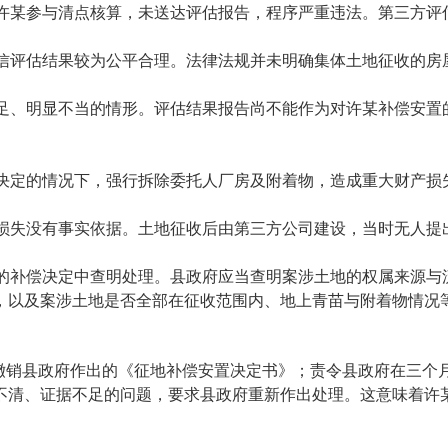
知许某参与清点核算，未送达评估报告，程序严重违法。第三方评
采信评估结果较为公平合理。法律法规并未明确集体土地征收的房
不足、明显不当的情形。评估结果报告尚不能作为对许某补偿安置
决定的情况下，强行拆除委托人厂房及附着物，造成重大财产损失
物损失没有事实依据。土地征收后由第三方公司建设，当时无人提
出的补偿决定中查明处理。县政府应当查明案涉土地的权属来源与
，以及案涉土地是否全部在征收范围内、地上青苗与附着物情况
撤销县政府作出的《征地补偿安置决定书》；责令县政府在三个
不清、证据不足的问题，要求县政府重新作出处理。这意味着许