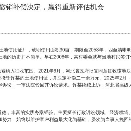
：撤销补偿决定，赢得重新评估机会
荒土地使用证》，载明使用面积30亩，期限至2058年，四至清
地的历史并不简单。早在2008年，某村委会就与当地村民签
地被纳入征收范围。2021年6月，河北省政府批复同意征收该地块
请撤销许某的土地使用证，并决定补偿二十余万元。2025年2
起诉讼，一审法院驳回其诉讼请求。许某继续上诉，河北省高级
道德，丰富的实践办案经验。主要擅长行政诉讼领域、经济领域
和努力，始终以维护客户利益最大化为基础，屡次为当事人挽回