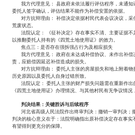
我方代理意见： 县政府未依法履行评估程序，未通
委托人签字确认，评估结果不能作为补偿安置的依据。
对方抗辩理由： 补偿决定依据村民代表会议决议，
荒废状态。
法院认定： 《征补决定》存在事实不清、主要证据
以推翻委托人持有的《四荒土地使用证》的效力。
焦点三：是否存在强拆强占行为及相应损失
我方代理意见： 政府在未达成补偿协议、未作出补偿
责，应赔偿因延迟补偿造成的损失。
对方抗辩理由： 委托人主张的房屋损失和地上附着
历史原因以及委托人自身过错所致。
法院认定： 委托人主张的财产损失问题需在重新作
《四荒土地使用证》办理情况、与其他村民有无争议情况
判决结果：关键胜诉与后续程序
河北省高级人民法院作出终审判决：撤销一审判决；
判决的核心意义在于：法院明确指出原补偿决定存在事实
有望得到更充分的保障。