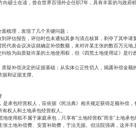
法方向硕士在读，曾在世界百强外企任职7年，具有丰富的与政府
全面梳理，发现了几个关键问题：
收到评估报告，评估时也未通知其参与清点核算，剥夺了其申请
村民代表会议决议就确定补偿数额，未对许某主张的数百万元地
史纠纷为由质疑许某的土地使用权，但《四荒土地使用证》是行
，质疑补偿决定的证据基础；从实体公正性切入，揭露补偿金额
依据和证据支撑。
费
》，是承包经营权人，应依据《民法典》相关规定获得足额补偿，
所有权人和土地承包经营权人。
荒地使用权不属于家庭承包，只享有"土地经营权"而非"土地承
其主张土地补偿费、安置补助费，于法无据。但法院强调，这并不