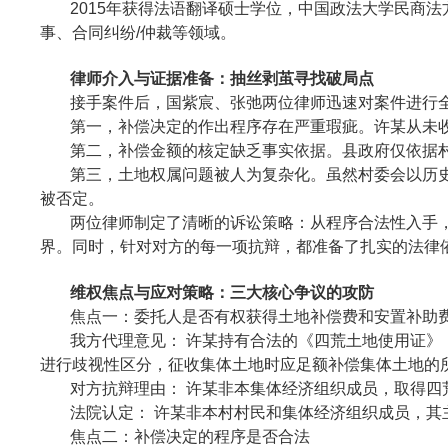
2015年获得法语翻译硕士学位，中国政法大学民商
事、合同纠纷/仲裁等领域。
律师介入与证据准备：抽丝剥茧寻找破局点
接手案件后，国紫宸、张弛两位律师迅速对案件进行
第一，补偿决定的作出程序存在严重瑕疵。许某从未
第二，补偿金额的核定缺乏事实依据。县政府仅依据
第三，土地权属问题被人为复杂化。虽然村委会以历
被否定。
两位律师制定了清晰的诉讼策略：从程序合法性入手
界。同时，针对对方的每一项抗辩，都准备了扎实的法律
维权焦点与应对策略：三大核心争议的攻防
焦点一：委托人是否有权获得土地补偿费和安置补助
我方代理意见： 许某持有合法的《四荒土地使用证
进行歧视性区分，征收集体土地时应足额补偿集体土地的
对方抗辩理由： 许某非本集体经济组织成员，取得四
法院认定： 许某非本村村民和集体经济组织成员，
焦点二：补偿决定的程序是否合法