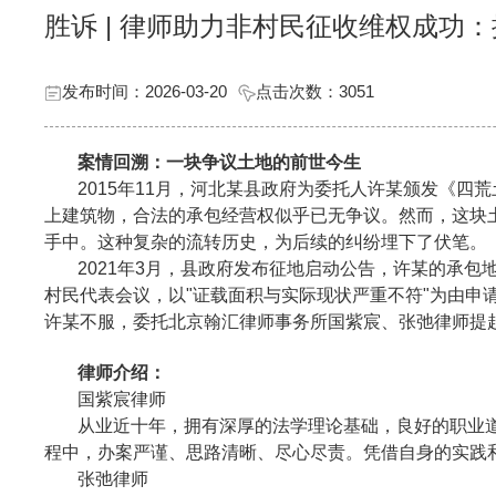
胜诉 | 律师助力非村民征收维权成功
发布时间：2026-03-20
点击次数：
3051
案情回溯：一块争议土地的前世今生
2015年11月，河北某县政府为委托人许某颁发《四
上建筑物，合法的承包经营权似乎已无争议。然而，这块土
手中。这种复杂的流转历史，为后续的纠纷埋下了伏笔。
2021年3月，县政府发布征地启动公告，许某的承包
村民代表会议，以"证载面积与实际现状严重不符"为由申
许某不服，委托北京翰汇律师事务所国紫宸、张弛律师提
律师介绍：
国紫宸律师
从业近十年，拥有深厚的法学理论基础，良好的职业
程中，办案严谨、思路清晰、尽心尽责。凭借自身的实践
张弛律师