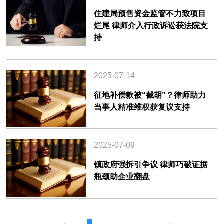
住建局预售资金监管不力致项目
烂尾 律师介入行政诉讼获法院支
持
2025-07-14
征地补偿款被“截胡”？律师助力
当事人精准维权获复议支持
2025-07-09
镇政府强拆引争议 律师巧破证据
瓶颈助企业翻盘