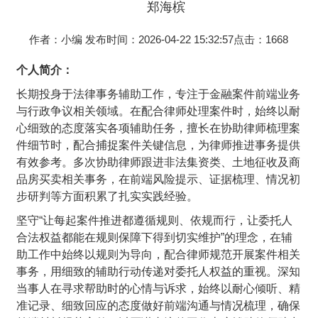
郑海槟
作者：小编
发布时间：2026-04-22 15:32:57
点击：
1668
个人简介：
长期投身于法律事务辅助工作，专注于金融案件前端业务
与行政争议相关领域。在配合律师处理案件时，始终以耐
心细致的态度落实各项辅助任务，擅长在协助律师梳理案
件细节时，配合捕捉案件关键信息，为律师推进事务提供
有效参考。多次协助律师跟进非法集资类、土地征收及商
品房买卖相关事务，在前端风险提示、证据梳理、情况初
步研判等方面积累了扎实实践经验。
坚守“让每起案件推进都遵循规则、依规而行，让委托人
合法权益都能在规则保障下得到切实维护”的理念，在辅
助工作中始终以规则为导向，配合律师规范开展案件相关
事务，用细致的辅助行动传递对委托人权益的重视。深知
当事人在寻求帮助时的心情与诉求，始终以耐心倾听、精
准记录、细致回应的态度做好前端沟通与情况梳理，确保