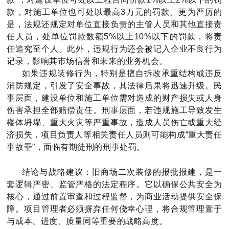
款，对施工单位也可处以最高3万元的罚款。更为严厉的
是，法规还规定对单位直接负责的主管人员和其他直接责
任人员，处单位罚款数额5%以上10%以下的罚款，将责
任追究至个人。此外，违规行为还会被记入企业不良行为
记录，影响其市场信誉和未来的业务机会。
如果违规装修行为，特别是擅自拆改承重结构或违反
消防规定，引发了安全事故，其法律后果将迅速升级。民
事层面，建设单位和施工单位需对造成的财产损失或人身
伤害承担全部赔偿责任。刑事层面，若违规施工导致发生
楼体坍塌、重大火灾等严重事故，造成人员伤亡或重大经
济损失，项目负责人等相关责任人员则可能构成“重大责任
事故罪”，面临有期徒刑的刑事处罚。
结论与战略建议：旧商场二次装修的报批报建，是一
套逻辑严密、监管严格的法定程序。它以确保公共安全为
核心，通过前置审查和过程监督，为商业活动提供安全保
障。项目管理者必须摒弃任何侥幸心理，将合规管理置于
与成本、进度、质量同等重要的战略高度。