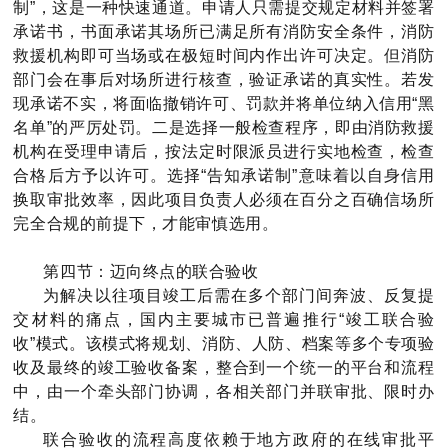
制”，这是一种快速通道。申请人只需提交规定材料并签署
承诺书，书面承诺其场所已满足所有消防安全条件，消防
救援机构即可当场或在极短时间内作出许可决定。但消防
部门会在事后对场所进行核查，验证承诺的真实性。若发
现承诺不实，将面临撤销许可、罚款并将单位纳入信用“黑
名单”的严厉处罚。二是选择一般检查程序，即由消防救援
机构在受理申请后，按法定时限派员进行实地检查，检查
合格后方予以许可。选择“告知承诺制”意味着以自身信用
换取审批效率，因此项目负责人必须在百分之百确信场所
完全合规的前提下，才能审慎选用。
第四节：迈向终点的联合验收
为解决以往项目竣工后需在多个部门间奔波、反复提
交材料的痛点，国内主要城市已普遍推行“竣工联合验
收”模式。该模式将规划、消防、人防、档案等多个专项验
收及最终的竣工验收备案，整合到一个统一的平台和流程
中，由一个牵头部门协调，各相关部门并联审批、限时办
结。
联合验收的流程高度依赖于地方政府的在线审批平