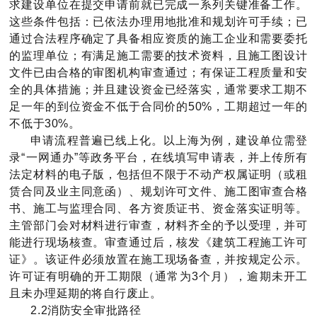
求建设单位在提交申请前就已完成一系列关键准备工作。
这些条件包括：已依法办理用地批准和规划许可手续；已
通过合法程序确定了具备相应资质的施工企业和需要委托
的监理单位；有满足施工需要的技术资料，且施工图设计
文件已由合格的审图机构审查通过；有保证工程质量和安
全的具体措施；并且建设资金已经落实，通常要求工期不
足一年的到位资金不低于合同价的50%，工期超过一年的
不低于30%。
申请流程普遍已线上化。以上海为例，建设单位需登
录“一网通办”等政务平台，在线填写申请表，并上传所有
法定材料的电子版，包括但不限于不动产权属证明（或租
赁合同及业主同意函）、规划许可文件、施工图审查合格
书、施工与监理合同、各方资质证书、资金落实证明等。
主管部门会对材料进行审查，材料齐全的予以受理，并可
能进行现场核查。审查通过后，核发《建筑工程施工许可
证》。该证件必须放置在施工现场备查，并按规定公示。
许可证有明确的开工期限（通常为3个月），逾期未开工
且未办理延期的将自行废止。
2.2消防安全审批路径