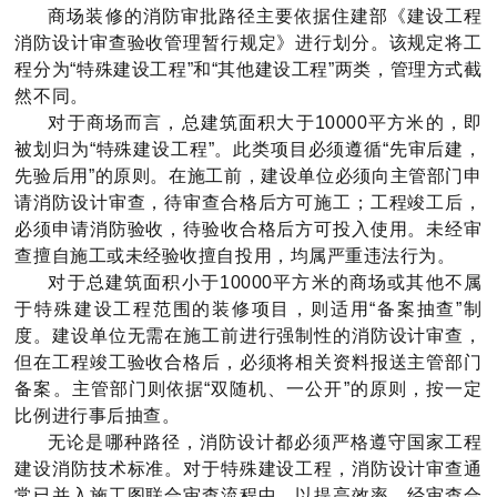
商场装修的消防审批路径主要依据住建部《建设工程
消防设计审查验收管理暂行规定》进行划分。该规定将工
程分为“特殊建设工程”和“其他建设工程”两类，管理方式截
然不同。
对于商场而言，总建筑面积大于10000平方米的，即
被划归为“特殊建设工程”。此类项目必须遵循“先审后建，
先验后用”的原则。在施工前，建设单位必须向主管部门申
请消防设计审查，待审查合格后方可施工；工程竣工后，
必须申请消防验收，待验收合格后方可投入使用。未经审
查擅自施工或未经验收擅自投用，均属严重违法行为。
对于总建筑面积小于10000平方米的商场或其他不属
于特殊建设工程范围的装修项目，则适用“备案抽查”制
度。建设单位无需在施工前进行强制性的消防设计审查，
但在工程竣工验收合格后，必须将相关资料报送主管部门
备案。主管部门则依据“双随机、一公开”的原则，按一定
比例进行事后抽查。
无论是哪种路径，消防设计都必须严格遵守国家工程
建设消防技术标准。对于特殊建设工程，消防设计审查通
常已并入施工图联合审查流程中，以提高效率。经审查合