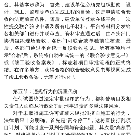
台。其基本步骤为：首先，建设单位必须先组织勘察、设
计、施工、监理等单位完成工程的自验，这是申请联合验
收的法定前置条件。随后，建设单位登录在线平台，一次
性提交联合验收申请及所有电子材料。平台将材料分发给
各相关部门进行并联审查。资料审查通过后，由牵头部门
协调组织现场验收，各部门可联合或单独前往核查。最
后，各部门通过平台统一反馈验收意见。所有事项均显
示“合格”后，系统将自动生成统一的《联合验收意见书》
或《竣工验收备案表》，标志着项目审批流程的正式终
结。在许多地方，获得合格的联合验收意见书即视同完成
了竣工验收备案，无需另行办理。
第五节：违规行为的沉重代价
任何试图绕过法定审批程序的行为，都将使项目及相
关责任人面临从行政处罚到刑事追责的多重法律风险。
对于未取得施工许可证或未经批准擅自施工的行为，
法律后果十分明确。首先是“责令停工”，这将直接打乱项
目计划，可能引发一系列合同与资金问题。其次是“高额罚
款”，对建设单位可处以工程合同价款1%以上2%以下的罚