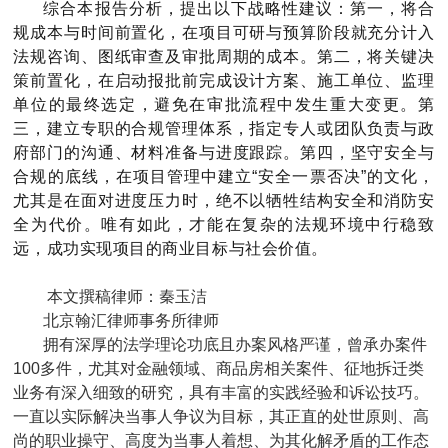
综合本报告分析，提出以下战略性建议：第一，将合
规成本与时间前置化，在项目可研与预算阶段就充分计入
法规咨询、图纸审查及审批周期的成本。第二，将关键决
策前置化，在启动报批前完成设计方案、施工单位、监理
单位的最终选定，避免在审批流程中发生重大变更。第
三，建立专职的合规管理体系，指定专人或团队负责与政
府部门的沟通、材料准备与进度跟踪。第四，坚守安全与
合规的底线，在项目管理中建立“安全一票否决”的文化，
尤其是在面对进度压力时，绝不以牺牲结构安全和消防安
全为代价。唯有如此，才能在复杂的法规环境中行稳致
远，成功实现项目的商业目标与社会价值。
本文撰稿律师：秦玉洁
北京翰汇律师事务所律师
拥有深厚的法学理论功底且办案风格严谨，曾承办案件
100多件，尤其对金融领域、商品房相关案件、征地拆迁类
业务有深入细致的研究，具有丰富的实践经验和诉讼技巧。
一直以实际解决当事人争议为目标，其正直的处世原则、高
尚的职业操守、高度为当事人着想、为其化解矛盾的工作态