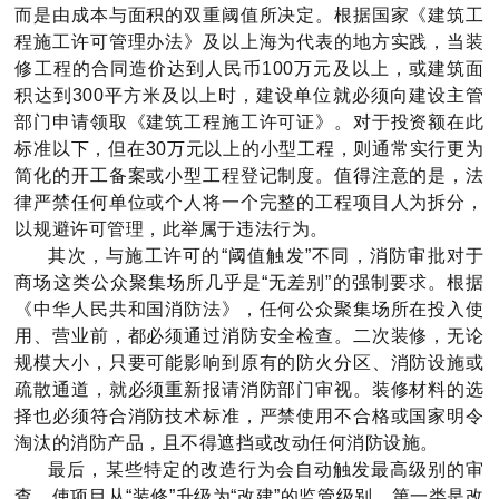
而是由成本与面积的双重阈值所决定。根据国家《建筑工
程施工许可管理办法》及以上海为代表的地方实践，当装
修工程的合同造价达到人民币100万元及以上，或建筑面
积达到300平方米及以上时，建设单位就必须向建设主管
部门申请领取《建筑工程施工许可证》。对于投资额在此
标准以下，但在30万元以上的小型工程，则通常实行更为
简化的开工备案或小型工程登记制度。值得注意的是，法
律严禁任何单位或个人将一个完整的工程项目人为拆分，
以规避许可管理，此举属于违法行为。
其次，与施工许可的“阈值触发”不同，消防审批对于
商场这类公众聚集场所几乎是“无差别”的强制要求。根据
《中华人民共和国消防法》，任何公众聚集场所在投入使
用、营业前，都必须通过消防安全检查。二次装修，无论
规模大小，只要可能影响到原有的防火分区、消防设施或
疏散通道，就必须重新报请消防部门审视。装修材料的选
择也必须符合消防技术标准，严禁使用不合格或国家明令
淘汰的消防产品，且不得遮挡或改动任何消防设施。
最后，某些特定的改造行为会自动触发最高级别的审
查，使项目从“装修”升级为“改建”的监管级别。第一类是改