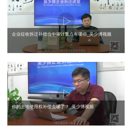
企业征收拆迁补偿当中审计重点有哪些_吴少博视频
你的土地使用权补偿去哪了？_吴少博视频