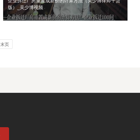
企业拆迁厂房重置成新价的计算方法（吴少博律师干货
版）_吴少博视频
末页
息