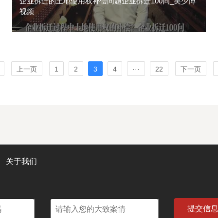
企业拆迁的土地使用权补偿问题企业拆迁100问_吴少博
视频
上一页
1
2
3
4
···
22
下一页
关于我们
提交信