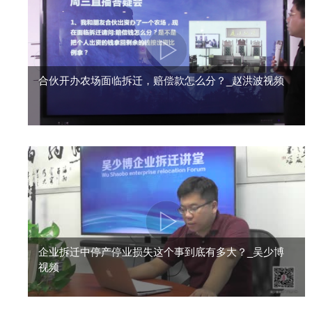
合伙开办农场面临拆迁，赔偿款怎么分？_赵洪波视频
企业拆迁中停产停业损失这个事到底有多大？_吴少博
视频