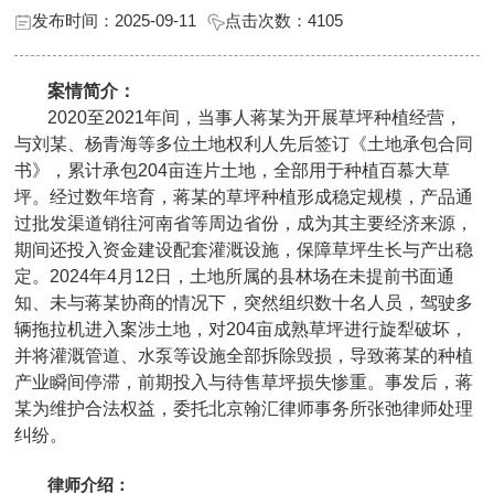
发布时间：2025-09-11
点击次数：
4105
案情简介：
2020至2021年间，当事人蒋某为开展草坪种植经营，
与刘某、杨青海等多位土地权利人先后签订《土地承包合同
书》，累计承包204亩连片土地，全部用于种植百慕大草
坪。经过数年培育，蒋某的草坪种植形成稳定规模，产品通
过批发渠道销往河南省等周边省份，成为其主要经济来源，
期间还投入资金建设配套灌溉设施，保障草坪生长与产出稳
定。2024年4月12日，土地所属的县林场在未提前书面通
知、未与蒋某协商的情况下，突然组织数十名人员，驾驶多
辆拖拉机进入案涉土地，对204亩成熟草坪进行旋犁破坏，
并将灌溉管道、水泵等设施全部拆除毁损，导致蒋某的种植
产业瞬间停滞，前期投入与待售草坪损失惨重。事发后，蒋
某为维护合法权益，委托北京翰汇律师事务所张弛律师处理
纠纷。
律师介绍：