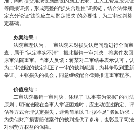
准，同时提交灌溉设施建设的施工记录、工人工资发放凭证
等间接证据，形成完整的“损失合理性”证据链，结合法律规
定充分论证“法院应主动酌定损失”的必要性，为二审改判奠
定基础。
办案结果：
法院审理认为，一审法院未对损失认定问题进行全面审
查，属于 “认定事实不清”，据此撤销一审判决，将案件发回
原审法院重审。当事人反馈：蒋某对二审结果表示认可，认
为二审法院的裁定纠正了一审的裁判疏漏，为其争取到重新
举证、主张损失的机会，同意继续配合律师推进重审程序。
价值总结：
二审法院撤销一审判决，体现了 “以事实为依据” 的司法
原则，明确法院在当事人举证困难时，应主动通过酌定、评
估等方式合理认定损失，避免简单以 “证据不足” 驳回诉求，
为类似财产损害赔偿案件的裁判提供了参考，也彰显了司法
对弱势方权益的保障。