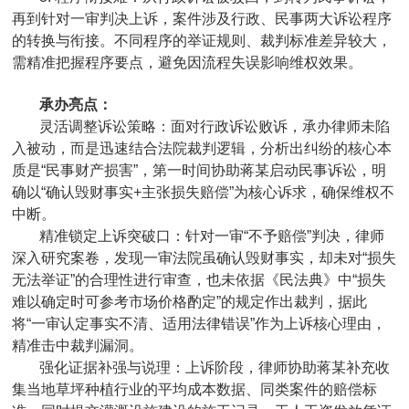
再到针对一审判决上诉，案件涉及行政、民事两大诉讼程序
的转换与衔接。不同程序的举证规则、裁判标准差异较大，
需精准把握程序要点，避免因流程失误影响维权效果。
承办亮点：
灵活调整诉讼策略：面对行政诉讼败诉，承办律师未陷
入被动，而是迅速结合法院裁判逻辑，分析出纠纷的核心本
质是“民事财产损害”，第一时间协助蒋某启动民事诉讼，明
确以“确认毁财事实+主张损失赔偿”为核心诉求，确保维权不
中断。
精准锁定上诉突破口：针对一审“不予赔偿”判决，律师
深入研究案卷，发现一审法院虽确认毁财事实，却未对“损失
无法举证”的合理性进行审查，也未依据《民法典》中“损失
难以确定时可参考市场价格酌定”的规定作出裁判，据此
将“一审认定事实不清、适用法律错误”作为上诉核心理由，
精准击中裁判漏洞。
强化证据补强与说理：上诉阶段，律师协助蒋某补充收
集当地草坪种植行业的平均成本数据、同类案件的赔偿标