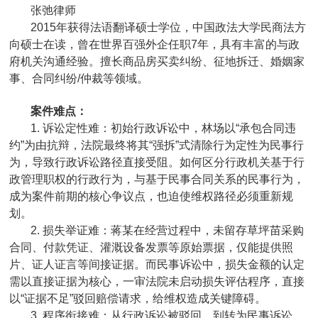
张弛律师
2015年获得法语翻译硕士学位，中国政法大学民商法方
向硕士在读，曾在世界百强外企任职7年，具有丰富的与政
府机关沟通经验。擅长商品房买卖纠纷、征地拆迁、婚姻家
事、合同纠纷/仲裁等领域。
案件难点：
1. 诉讼定性难：初始行政诉讼中，林场以“承包合同违
约”为由抗辩，法院最终将其“强拆”式清除行为定性为民事行
为，导致行政诉讼路径直接受阻。如何区分行政机关基于行
政管理职权的行政行为，与基于民事合同关系的民事行为，
成为案件前期的核心争议点，也迫使维权路径必须重新规
划。
2. 损失举证难：蒋某在经营过程中，未留存草坪苗采购
合同、付款凭证、灌溉设备发票等原始票据，仅能提供照
片、证人证言等间接证据。而民事诉讼中，损失金额的认定
需以直接证据为核心，一审法院未启动损失评估程序，直接
以“证据不足”驳回赔偿请求，给维权造成关键障碍。
3. 程序衔接难：从行政诉讼被驳回，到转为民事诉讼，