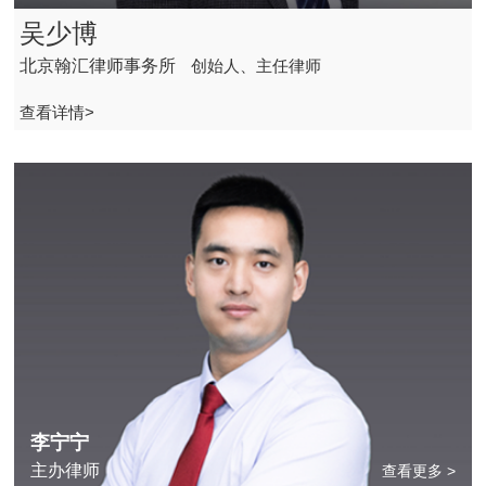
吴少博
北京翰汇律师事务所
创始人、主任律师
查看详情>
李宁宁
主办律师
查看更多 >