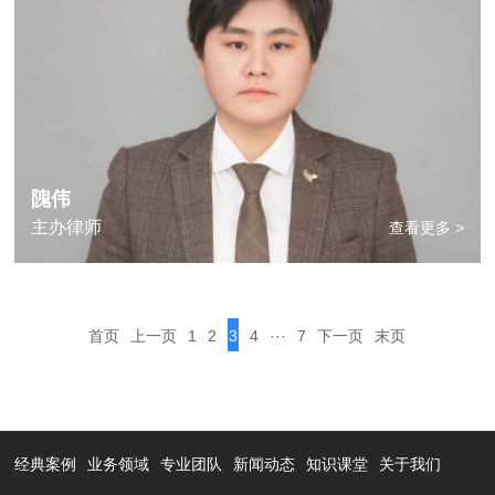
隗伟
主办律师
查看更多 >
首页
上一页
1
2
3
4
···
7
下一页
末页
经典案例
业务领域
专业团队
新闻动态
知识课堂
关于我们