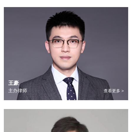
王豪
主办律师
查看更多 >