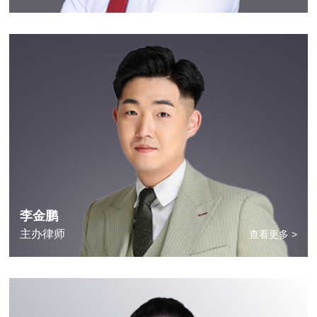
李金鹏
主办律师
查看更多 >