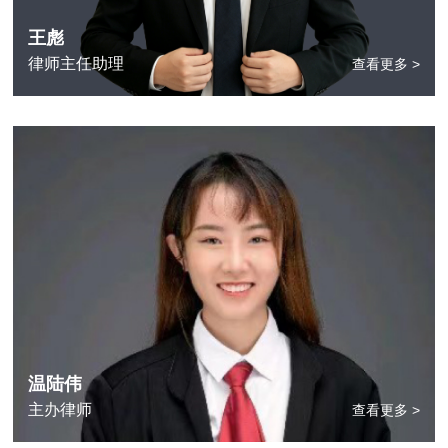
王彪
律师主任助理
查看更多 >
温陆伟
主办律师
查看更多 >