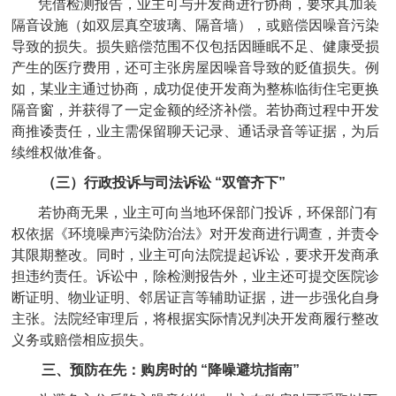
凭借检测报告，业主可与开发商进行协商，要求其加装
隔音设施（如双层真空玻璃、隔音墙），或赔偿因噪音污染
导致的损失。损失赔偿范围不仅包括因睡眠不足、健康受损
产生的医疗费用，还可主张房屋因噪音导致的贬值损失。例
如，某业主通过协商，成功促使开发商为整栋临街住宅更换
隔音窗，并获得了一定金额的经济补偿。若协商过程中开发
商推诿责任，业主需保留聊天记录、通话录音等证据，为后
续维权做准备。
（三）行政投诉与司法诉讼 “双管齐下”
若协商无果，业主可向当地环保部门投诉，环保部门有
权依据《环境噪声污染防治法》对开发商进行调查，并责令
其限期整改。同时，业主可向法院提起诉讼，要求开发商承
担违约责任。诉讼中，除检测报告外，业主还可提交医院诊
断证明、物业证明、邻居证言等辅助证据，进一步强化自身
主张。法院经审理后，将根据实际情况判决开发商履行整改
义务或赔偿相应损失。
三、预防在先：购房时的 “降噪避坑指南”