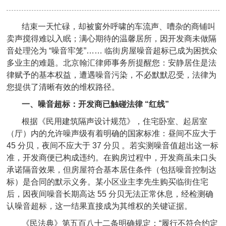
结束一天忙碌，却被窗外呼啸的车流声、嘈杂的商铺叫
卖声搅得难以入眠；满心期待的温馨居所，因开发商未做隔
音处理沦为 “噪音牢笼”…… 临街房屋噪音超标已成为困扰众
多业主的难题。北京翰汇律师事务所提醒您：安静居住是法
律赋予的基本权益，遭遇噪音污染，不必默默忍受，法律为
您提供了清晰有效的维权路径。
一、噪音超标：开发商已触碰法律 “红线”
根据《民用建筑隔声设计规范》，住宅卧室、起居室
（厅）内的允许噪声级有着明确的国家标准：昼间不应大于
45 分贝，夜间不应大于 37 分贝 。若实测噪音值超出这一标
准，开发商便已构成违约。在购房过程中，开发商虽未口头
承诺隔音效果，但房屋符合基本居住条件（包括噪音控制达
标）是合同的默示义务。某小区业主李先生购买临街住宅
后，因夜间噪音长期高达 55 分贝无法正常休息，经检测确
认噪音超标，这一结果直接成为其维权的关键证据。
《民法典》第五百八十二条明确规定：“履行不符合约定