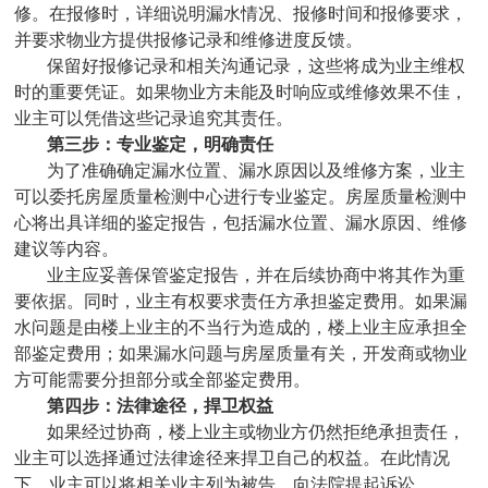
修。在报修时，详细说明漏水情况、报修时间和报修要求，
并要求物业方提供报修记录和维修进度反馈。
保留好报修记录和相关沟通记录，这些将成为业主维权
时的重要凭证。如果物业方未能及时响应或维修效果不佳，
业主可以凭借这些记录追究其责任。
‌第三步：专业鉴定，明确责任‌
为了准确确定漏水位置、漏水原因以及维修方案，业主
可以委托房屋质量检测中心进行专业鉴定。房屋质量检测中
心将出具详细的鉴定报告，包括漏水位置、漏水原因、维修
建议等内容。
业主应妥善保管鉴定报告，并在后续协商中将其作为重
要依据。同时，业主有权要求责任方承担鉴定费用。如果漏
水问题是由楼上业主的不当行为造成的，楼上业主应承担全
部鉴定费用；如果漏水问题与房屋质量有关，开发商或物业
方可能需要分担部分或全部鉴定费用。
‌第四步：法律途径，捍卫权益‌
如果经过协商，楼上业主或物业方仍然拒绝承担责任，
业主可以选择通过法律途径来捍卫自己的权益。在此情况
下，业主可以将相关业主列为被告，向法院提起诉讼。