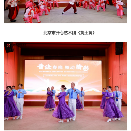
北京市开心艺术团《黄土黄》