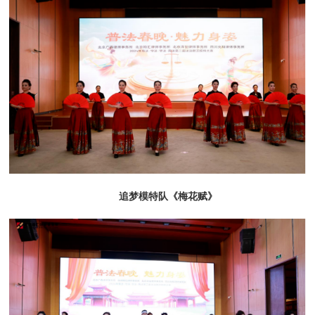
追梦模特队《梅花赋》