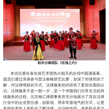
帕米尔舞蹈队《玫瑰之约》
本次比赛在各街道艺术团热火朝天的步伐中圆满落幕，
团员们通过亲身参与普法春晚群艺比赛，加深了对律所的了
解，对法律维权的方式、法律服务的内容有了更加全面的认
识。法律服务不是一朝一夕，是一个伴随我们日常生活的持
续服务的过程。北京翰汇律师事务所充分地展示了其在法律
行业中的企业责任感，创新地、用非常接地气的方式，让更
多的中老年人有机会了解法律、法治的内容，并有机会亲力