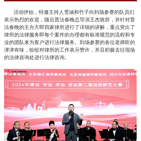
活动伊始，特邀主持人雪涵和竹子向到场参赛的队员们
表示热烈的欢迎，随后普法春晚总导演王杰致辞，并针对普
法春晚的主办方即四家律所进行了详细的讲解，重点突出了
律所的法律服务即每个案件的办理都有标准规范的流程和专
业的团队来为客户进行法律服务。到场参赛的各位老师听的
津津有味，纷纷对律所的工作表示赞许，并且积极去往现场
的法律咨询处进行法律咨询。