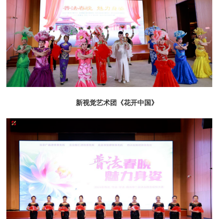
新视觉艺术团《花开中国》