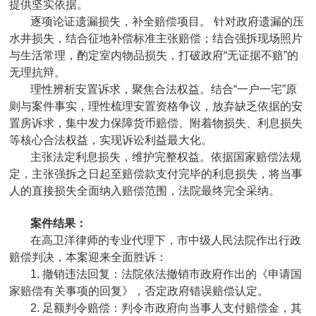
提供坚实依据。
逐项论证遗漏损失，补全赔偿项目。 针对政府遗漏的压
水井损失，结合征地补偿标准主张赔偿；结合强拆现场照片
与生活常理，酌定室内物品损失，打破政府“无证据不赔”的
无理抗辩。
理性辨析安置诉求，聚焦合法权益。结合“一户一宅”原
则与案件事实，理性梳理安置资格争议，放弃缺乏依据的安
置房诉求，集中发力保障货币赔偿、附着物损失、利息损失
等核心合法权益，实现诉讼利益最大化。
主张法定利息损失，维护完整权益。依据国家赔偿法规
定，主张强拆之日起至赔偿款支付完毕的利息损失，将当事
人的直接损失全面纳入赔偿范围，法院最终完全采纳。
案件结果：
在高卫洋律师的专业代理下，市中级人民法院作出行政
赔偿判决，本案迎来全面胜诉：
1. 撤销违法回复：法院依法撤销市政府作出的《申请国
家赔偿有关事项的回复》，否定政府错误赔偿认定。
2. 足额判令赔偿：判令市政府向当事人支付赔偿金，其