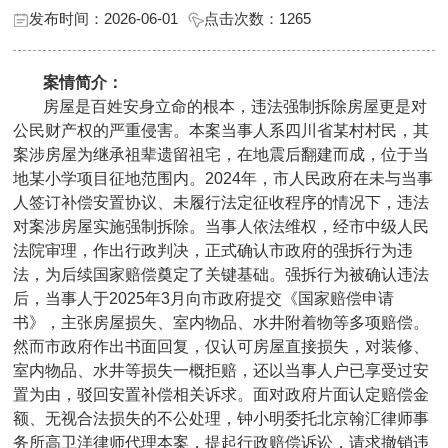
发布时间：2026-06-01
点击次数：
1265
案情简介：
房屋是百姓安身立命的根本，违法强制拆除房屋更是对
公民财产权的严重侵害。本案当事人系四川省某村村民，其
案涉房屋为继承祖辈遗留祖宅，在地震后翻建而成，位于当
地某小学项目征地范围内。2024年，市人民政府在未与当事
人签订补偿安置协议、未履行法定征收程序的情况下，违法
对案涉房屋实施强制拆除。当事人依法维权，经市中级人民
法院审理，作出行政判决，正式确认市政府的强拆行为违
法，为后续国家赔偿奠定了关键基础。强拆行为被确认违法
后，当事人于2025年3月向市政府提交《国家赔偿申请
书》，主张房屋损失、室内物品、水井附着物等多项赔偿。
然而市政府作出书面回复，仅认可房屋直接损失，对装修、
室内物品、水井等损失一概拒赔，还以当事人户已享受过安
置为由，驳回安置补偿相关诉求。面对政府片面认定赔偿金
额、无视合法损失的不公处理，钟小明委托北京翰汇律师事
务所高卫洋律师代理本案，提起行政赔偿诉讼，请求撤销违