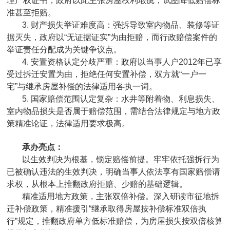
理产权证书，政府以此主张房屋权利瑕疵，试图降低赔偿标
准甚至拒赔。
3. 财产损失举证难度高：强拆导致室内物品、装修等证
据灭失，政府以“无证据证实”为由拒赔，而行政赔偿案件的
举证责任分配成为关键争议点。
4. 安置资格认定分歧严重：政府以当事人户2012年已享
受过拆迁安置为由，拒绝任何安置补偿，双方就“一户一
宅”与继承房屋补偿的法律适用各执一词。
5. 国家赔偿范围认定复杂：水井等附着物、利息损失、
室内物品损失是否属于赔偿范围，需结合法律规定与地方政
策精准论证，法律适用要求极高。
承办亮点：
以生效判决为根基，锁定赔偿前提。牢牢依托强拆行为
已被确认违法的生效判决，明确当事人依法享有国家赔偿请
求权，从根本上推翻政府拒赔、少赔的基础逻辑。
精准适用地方政策，主张双倍补偿。深入研读市征地拆
迁补偿政策，精准援引“继承取得房屋按补偿标准双倍执
行”规定，推翻政府单方低标准赔偿，为房屋损失按双倍核算