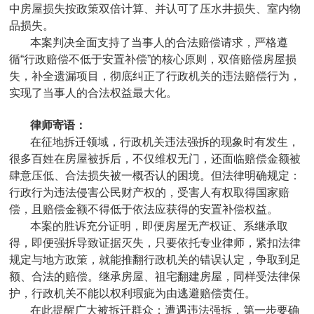
中房屋损失按政策双倍计算、并认可了压水井损失、室内物
品损失。
本案判决全面支持了当事人的合法赔偿请求，严格遵
循“行政赔偿不低于安置补偿”的核心原则，双倍赔偿房屋损
失，补全遗漏项目，彻底纠正了行政机关的违法赔偿行为，
实现了当事人的合法权益最大化。
律师寄语：
在征地拆迁领域，行政机关违法强拆的现象时有发生，
很多百姓在房屋被拆后，不仅维权无门，还面临赔偿金额被
肆意压低、合法损失被一概否认的困境。但法律明确规定：
行政行为违法侵害公民财产权的，受害人有权取得国家赔
偿，且赔偿金额不得低于依法应获得的安置补偿权益。
本案的胜诉充分证明，即便房屋无产权证、系继承取
得，即便强拆导致证据灭失，只要依托专业律师，紧扣法律
规定与地方政策，就能推翻行政机关的错误认定，争取到足
额、合法的赔偿。继承房屋、祖宅翻建房屋，同样受法律保
护，行政机关不能以权利瑕疵为由逃避赔偿责任。
在此提醒广大被拆迁群众：遭遇违法强拆，第一步要确