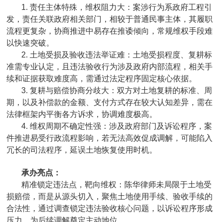
1. 责任主体特殊，维权阻力大：案涉行为系政府工程引
发，责任关联政府相关部门，相较于普通民事主体，其履职
流程更复杂，协商推进中易存在推诿倾向，常规维权手段难
以快速突破。
2. 土地受损及验收违法举证难：土地受损程度、复耕标
准需专业认定，且违法验收行为涉及政府内部流程，相关手
续和证据获取难度高，需通过法定程序固定核心依据。
3. 复耕与赔偿协商分歧大：双方对土地复耕的标准、周
期，以及补偿款的金额、支付方式存在较大认知差异，需在
法律框架内平衡各方诉求，协调难度极高。
4. 维权周期不确定性强：涉及政府部门及诉讼程序，案
件推进易受行政流程影响，若无法高效促成调解，可能陷入
冗长的司法程序，延误土地恢复使用时机。
承办亮点：
精准锁定违法点，靶向维权：陈华律师未局限于土地受
损赔偿，而是从源头切入，聚焦土地使用手续、验收手续的
合法性，通过调查锁定违法验收核心问题，以诉讼程序形成
压力，为后续调解奠定主动地位。