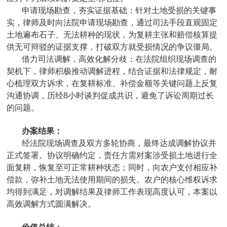
申请现场勘查，夯实证据基础：针对土地受损的关键事
实，律师及时向法院申请现场勘查，通过司法手段直观固定
土地遍布石子、无法耕种的现状，为复耕主张和赔偿核算提
供无可辩驳的证据支撑，打破双方就受损情况的争议僵局。
借力司法调解，高效化解分歧：在法院组织现场调查的
契机下，律师积极推动调解进程，结合证据和法律规定，耐
心梳理双方诉求，在复耕标准、补偿金额等关键问题上反复
沟通协调，历经8小时谈判促成共识，避免了诉讼周期过长
的问题。
办案结果：
经法院现场调查及双方多轮协商，最终达成调解协议并
正式签署。协议明确约定，责任方需对案涉受损土地进行全
面复耕，恢复至可正常耕种状态；同时，向农户支付相应补
偿款，弥补土地无法使用期间的损失。农户的核心维权诉求
均得到满足，对调解结果及律师工作表现高度认可，本案以
高效调解方式圆满解决。